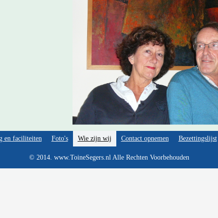
g en faciliteiten
Foto's
Wie zijn wij
Contact opnemen
Bezettingslijst
© 2014. www.ToineSegers.nl Alle Rechten Voorbehouden