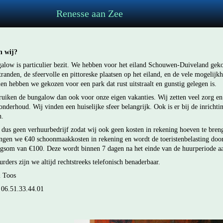
enesse aan Zee
n wij?
low is particulier bezit.
We hebben voor het eiland Schouwen-Duiveland geko
randen, de sfeervolle en pittoreske plaatsen op het eiland, en de vele mogelijk
n hebben we gekozen voor een park dat rust uitstraalt en gunstig gelegen is.
ruiken de bungalow dan ook voor onze eigen vakanties.
Wij zetten veel zorg en
 onderhoud.
Wij vinden een huiselijke sfeer belangrijk.
Ook is er bij de inricht
en.
 dus geen verhuurbedrijf zodat wij ook geen kosten in rekening hoeven te breng
ngen we €40 schoonmaakkosten in rekening en wordt de toeristenbelasting do
rgsom van €100.
Deze wordt binnen 7 dagen na het einde van de huurperiode aa
rders zijn we altijd rechtstreeks telefonisch benaderbaar.
 Toos
 06.51.33.44.01