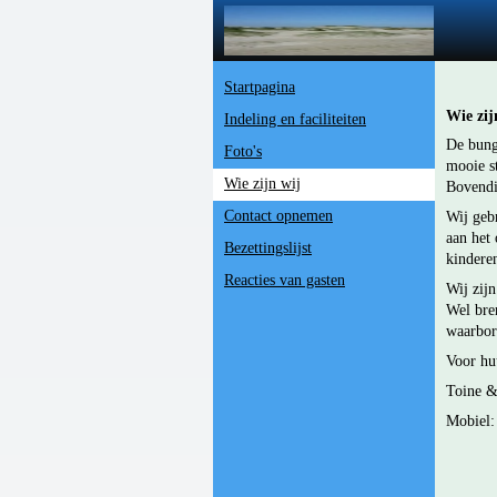
R
Startpagina
Wie zij
Indeling en faciliteiten
De bunga
Foto's
mooie st
Wie zijn wij
Bovendie
Contact opnemen
Wij geb
aan het
Bezettingslijst
kinder
Reacties van gasten
Wij zijn
Wel bre
waarbo
Voor huu
Toine &
Mobiel: